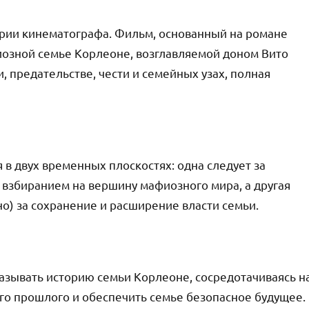
ории кинематографа. Фильм, основанный на романе
иозной семье Корлеоне, возглавляемой доном Вито
, предательстве, чести и семейных узах, полная
в двух временных плоскостях: одна следует за
 взбиранием на вершину мафиозного мира, а другая
о) за сохранение и расширение власти семьи.
азывать историю семьи Корлеоне, сосредотачиваясь н
го прошлого и обеспечить семье безопасное будущее.