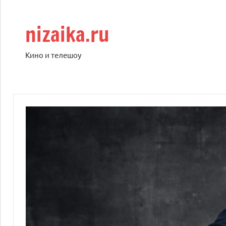
Перейти
к
nizaika.ru
содержимому
Кино и телешоу