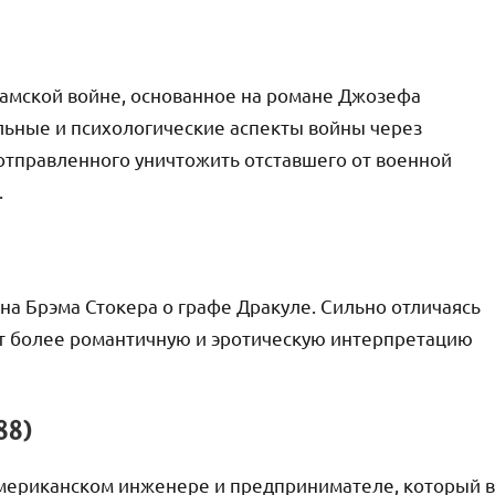
намской войне, основанное на романе Джозефа
льные и психологические аспекты войны через
отправленного уничтожить отставшего от военной
.
на Брэма Стокера о графе Дракуле. Сильно отличаясь
ет более романтичную и эротическую интерпретацию
88)
американском инженере и предпринимателе, который в