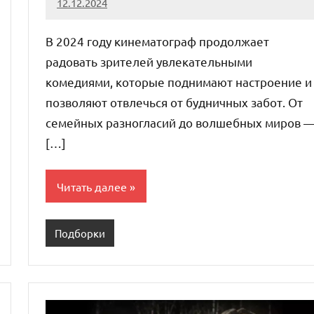
12.12.2024
admin
Нет
комментариев
В 2024 году кинематограф продолжает
радовать зрителей увлекательными
комедиями, которые поднимают настроение и
позволяют отвлечься от будничных забот. От
семейных разногласий до волшебных миров 
[…]
Читать далее
Подборки