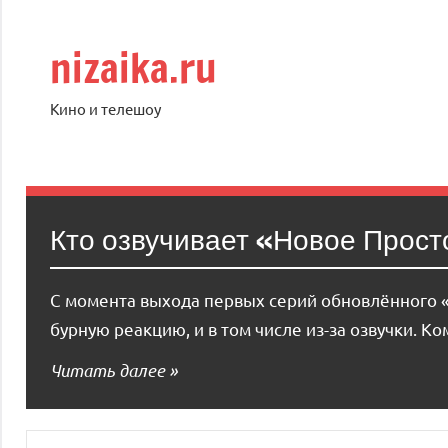
Перейти
к
nizaika.ru
содержимому
Кино и телешоу
Кто озвучивает «Новое Прос
С момента выхода первых серий обновлённого «
бурную реакцию, и в том числе из-за озвучки. К
Читать далее