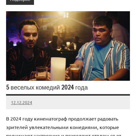
5 веселых комедий 2024 года
12.12.2024
admin
Нет
комментариев
В 2024 году кинематограф продолжает радовать
зрителей увлекательными комедиями, которые
поднимают настроение и позволяют отвлечься от