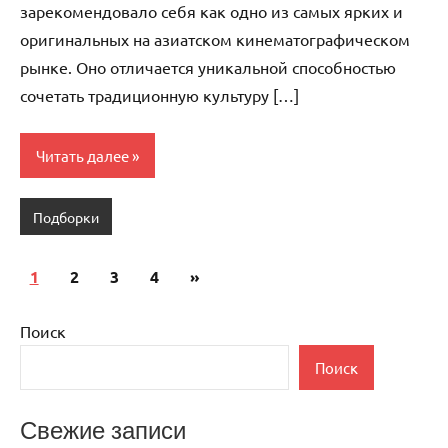
зарекомендовало себя как одно из самых ярких и
оригинальных на азиатском кинематографическом
рынке. Оно отличается уникальной способностью
сочетать традиционную культуру […]
Читать далее
Подборки
Пагинация
Следующие
1
2
3
4
»
записей
записи
Поиск
Поиск
Свежие записи