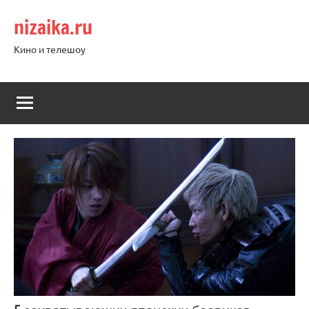
Перейти
nizaika.ru
к
содержимому
Кино и телешоу