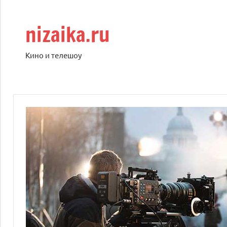
Перейти
к
nizaika.ru
содержимому
Кино и телешоу