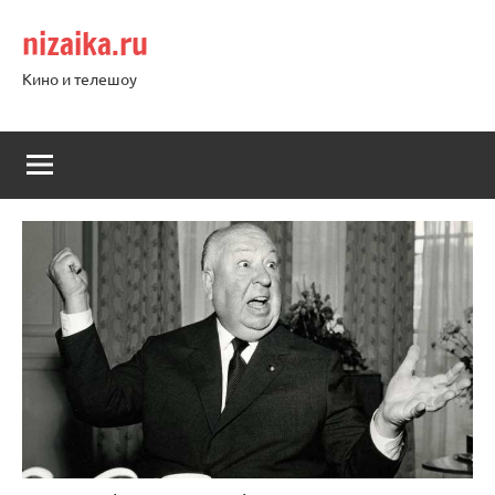
Перейти
nizaika.ru
к
содержимому
Кино и телешоу