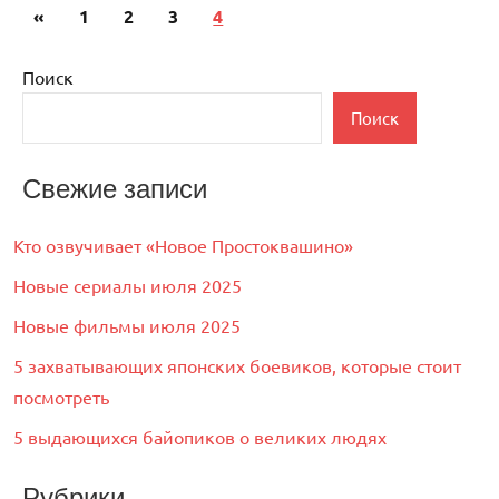
Пагинация
Предыдущие
«
1
2
3
4
записей
записи
Поиск
Поиск
Свежие записи
Кто озвучивает «Новое Простоквашино»
Новые сериалы июля 2025
Новые фильмы июля 2025
5 захватывающих японских боевиков, которые стоит
посмотреть
5 выдающихся байопиков о великих людях
Рубрики