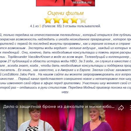
Оцени фильм
4.1 из
5
(Голосов: 65) 3 отзывы пользывателей.
уй, только передача на отечественном телевидении , который открылся для публики
прекрасная возможность наблюдать и иногда неожиданное превращение , которое п
рителей с первой до последней минуты программы , как и героиня осенью в стране 
тся возможным . Эксперты моды вердикт - великие ведущие , каждый из которых 
 тенденций . Они, конечно, дать необходимые консультации и помочь герою раск
ии . TopAlexander VassilievKnown в моде во всем мире. Телеведущий и коллекционер
ром 27 публикаций в области истории моды НВО. За 3 года , он служил в качестве 
але , всегда знает, когда , чтобы дать необходимые консультации и поддержка прогр
и писатель . Ее книги , как известно, и в Америке и в Европе. Эвелин сейчас занима
 LesEditions Jalou Paris . На нашем сайте вы можете запрограммировать все воп
качестве . . Первый канал представляет совершенно новое и неповторимое ток-шо
ины изменяют свой образ в эфире перед зрителями. Участники шоу меняют свой сти
второй раз – отдавшись в руки стилистам. Передача Модный приговор похожа на с
игру.