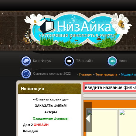
Nizaika.ru
Кино Форум
ТВ-онлайн
Кино
Смотреть сериалы 2022
»
Главная
»
Телепередача
»
Модный пр
Навигация
-=Главная страница=-
ЗАКАЗАТЬ ФИЛЬМ
Актеры
Ожидаемые фильмы
Дом 2
ОНЛАЙН
Комедия