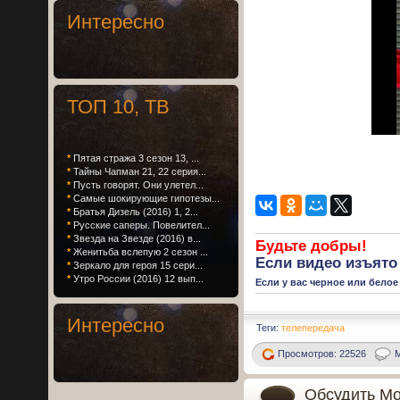
Интересно
ТОП 10, ТВ
*
Пятая стража 3 сезон 13, ...
*
Тайны Чапман 21, 22 серия...
*
Пусть говорят. Они улетел...
*
Самые шокирующие гипотезы...
*
Братья Дизель (2016) 1, 2...
*
Русские саперы. Повелител...
*
Звезда на Звезде (2016) в...
Будьте добры!
*
Женитьба вслепую 2 сезон ...
Если
видео изъято
*
Зеркало для героя 15 сери...
*
Утро России (2016) 12 вып...
Если у вас черное или белое
Интересно
Теги:
телепередача
Просмотров: 22526
М
Обсудить Мо