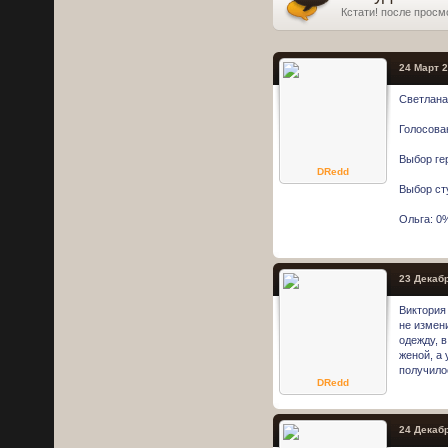
Кстати! после просм
24 Март 2
Светлана
Голосова
Выбор ге
DRedd
Выбор ст
Ольга: 0
23 Декабр
Виктория
не измен
одежду, в
женой, а 
получило
DRedd
24 Декабр