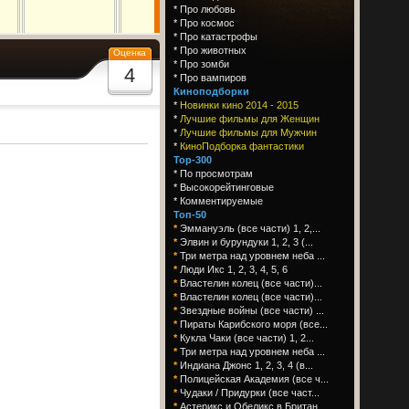
*
Про любовь
*
Про космос
*
Про катастрофы
*
Про животных
Оценка
*
Про зомби
4
*
Про вампиров
Киноподборки
*
Новинки кино 2014 - 2015
*
Лучшие фильмы для Женщин
*
Лучшие фильмы для Мужчин
*
КиноПодборка фантастики
Top-300
*
По просмотрам
*
Высокорейтинговые
*
Комментируемые
Топ-50
*
Эммануэль (все части) 1, 2,...
*
Элвин и бурундуки 1, 2, 3 (...
*
Три метра над уровнем неба ...
*
Люди Икс 1, 2, 3, 4, 5, 6
*
Властелин колец (все части)...
*
Властелин колец (все части)...
*
Звездные войны (все части) ...
*
Пираты Карибского моря (все...
*
Кукла Чаки (все части) 1, 2...
*
Три метра над уровнем неба ...
*
Индиана Джонс 1, 2, 3, 4 (в...
*
Полицейская Академия (все ч...
*
Чудаки / Придурки (все част...
*
Астерикс и Обеликс в Британ...