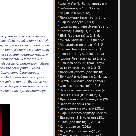
*
Фильм Скуби-Ду смотреть онл...
*
Библиотекарь 1, 2 ,3 / все ...
*
Морской бой (2012)
*
Лики смерти (все части) 1 ,...
*
Порно Соседка (2004)
*
Кошмар на улице Вязов (все ...
*
Крокодил Данди 1, 2, 3 / вс...
*
ДМБ (все части) 1, 2, 3, 4,...
 мир высокой моды , стиля и
*
фильм Мумия 1, 2, 3 (все ча...
роисходит перед зрителями. И
*
Мадагаскар (все части) 1, 2...
чудес , где сказка становится
*
фильм Такси (все части) 1, ...
является экспертом в области
*
Поворот не туда (все части)...
рыть свой внутреннюю красоту
*
Король Лев (все части) 1, 2...
 , театральный художник и
*
Планета обезьян (все части)...
судьи в популярном шоу " Мода
*
Бэтмен (все части) 1, 2, 3,...
аммы participants.Evelina
*
Добейся успеха (все части) ...
ет должность директора в
*
Бегущий в лабиринте 2: Испы...
росы Мода приговор смотреть
*
Безумный Макс (все части) 1...
у о моде и стиле. Вы сможете
*
Форсаж (все части) 1, 2, 3,...
ль два раза: первый раз – по
*
Человеческая многоножка (вс...
оревнование и увлекательную
*
Шрек / Шрэк (все части) 1, ...
*
Драгоценности Эммануэль (20...
*
Запретная зона (2012)
*
Белоснежка и охотник (2012)
*
Парк Юрского периода (все ф...
*
Дивергент 2: Инсургент (201...
*
Пила (все части) 1, 2, 3, 4...
*
Кот в сапогах (2011)
*
Люди Икс (все части) 1, 2, ...
*
Горцы от ума (все части) 1,...