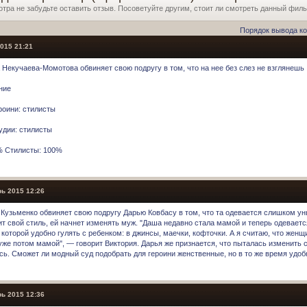
отра не забудьте оставить отзыв. Посоветуйте другим, стоит ли смотреть данный фил
Порядок вывода к
015 21:21
 Некучаева-Момотова обвиняет свою подругу в том, что на нее без слез не взглянешь
ние
роини: стилисты
удии: стилисты
% Стилисты: 100%
ь 2015 12:26
 Кузьменко обвиняет свою подругу Дарью Ковбасу в том, что та одевается слишком ун
ит свой стиль, ей начнет изменять муж. "Даша недавно стала мамой и теперь одеваетс
 которой удобно гулять с ребенком: в джинсы, маечки, кофточки. А я считаю, что жен
уже потом мамой", — говорит Виктория. Дарья же признается, что пыталась изменить с
сь. Сможет ли модный суд подобрать для героини женственные, но в то же время удо
ь 2015 12:36