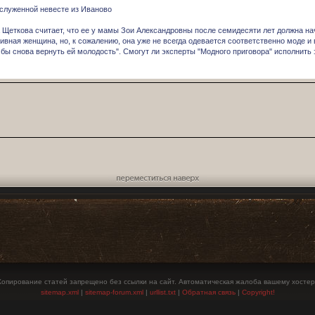
аслуженной невесте из Иваново
 Щеткова считает, что ее у мамы Зои Александровны после семидесяти лет должна на
ивная женщина, но, к сожалению, она уже не всегда одевается соответственно моде и 
 бы снова вернуть ей молодость". Смогут ли эксперты "Модного приговора" исполнить
Переместиться наверх
Копирование статей запрещено без ссылки на сайт. Автоматическая жалоба вашему хостер
sitemap.xml
|
sitemap-forum.xml
|
urllist.txt
|
Обратная связь
|
Copyright!