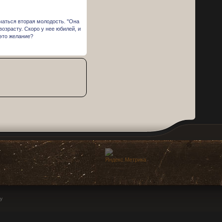
чаться вторая молодость. "Она
возрасту. Скоро у нее юбилей, и
 это желание?
у