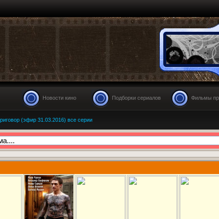
Новости кино
Подборки сериалов
Фильмы пр
иговор (эфир 31.03.2016) все серии