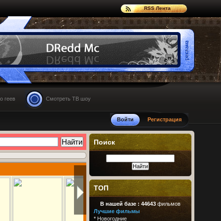
RSS Лента
о геев
Смотреть ТВ шоу
Войти
Регистрация
Поиск
ТОП
В нашей базе :
44643
фильмов
Лучшие фильмы
*
Новогодние