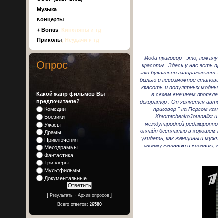
Музыка
Концерты
+ Bonus
, Киноляпы и тд
Приколы
, Неудачи и тд
Мода приговор - это, пожал
Опрос
красоты . Здесь у нас есть 
это буквально завораживает з
былью и невозможное станови
красоты и популярных модных
Какой жанр фильмов Вы
в своем внешнем проявлен
предпочитаете?
декоратор . Он является авто
Комедии
приговор " на Первом кан
KhromtchenkoJournalist 
Боевики
международной редакционной
Ужасы
онлайн бесплатно в хорошем 
Драмы
увидеть, как женщины и мужч
Приключения
своему желанию и видению, 
Мелодраммы
Фантастика
Триллеры
Мультфильмы
Документальные
[
·
]
Результаты
Архив опросов
Всего ответов:
26580