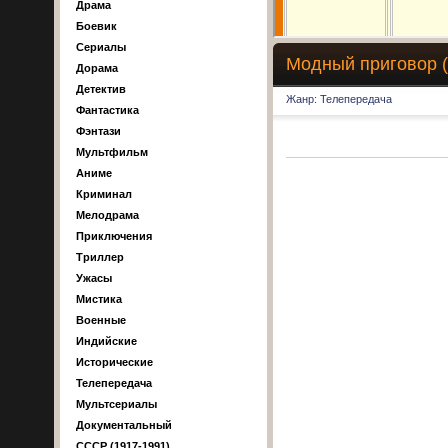
Драма
Боевик
Сериалы
Модный приговор (
Дорама
Детектив
Жанр: Телепередача
Фантастика
Фэнтази
Мультфильм
Аниме
Криминал
Мелодрама
Приключения
Триллер
Ужасы
Мистика
Военные
Индийские
Исторические
Телепередача
Мультсериалы
Документальный
СССР (1917-1991)