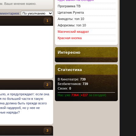
ьм. Ваше мнение важно.
Программа ТВ
Цитатник Рунета
омментариев:
Анекдоты: топ 10
1
Афоризмы: топ 10
Магический квадрат
Красная кнопка
Интересно
Статистика
В Кинотеатре:
739
Безбилетников:
739
2
Своих:
0
ыло, и предупреждает: если она
Нас уже
7364
(
+117
за сегодня)
я по большей части в такую
щина должна быть прежде всего
вой гардероб, но у нее не
бные наряды?
3