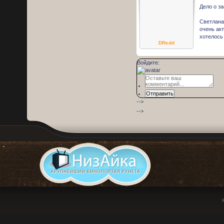
Дело о з
Светлана
очень акт
хотелось
DRedd
Войдите:
Отправить
-->
-->