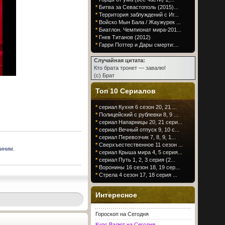
*
Битва за Севастополь (2015)...
*
Территория заблуждений с Иг...
*
Войско Мын Бала / Жаужүрек ...
*
Биатлон. Чемпионат мира-201...
*
Гнев Титанов (2012)
*
Гарри Поттер и Дары смерти:...
Случайная цитата:
Кто брата тронет — завалю!
(c) Брат
Топ 10 Сериалов
*
сериал Кухня 6 сезон 20, 21 ...
*
Полицейский с рублевки 8, 9 ...
*
сериал Напарницы 20, 21 сери...
*
сериал Вечный отпуск 9, 10 с...
*
сериал Перевозчик 7, 8, 9, 1...
*
Сверхъестественное 11 сезон ...
иним.
*
сериал Крыша мира 4, 5 серия...
*
сериал Путь 1, 2, 3 серия (2...
*
Воронины 16 сезон 18, 19 сер...
*
Стрела 4 сезон 17, 18 серия ...
Интересное
Гороскоп на Сегодня
Курс Валют на Сегодня