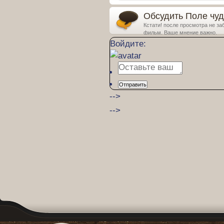
Обсудить Поле чуд
Кстати! после просмотра не за
фильм. Ваше мнение важно.
Войдите:
Отправить
-->
-->