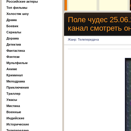
Российские актеры
Топ фильмы
Холостяк шоу
Поле чудес 25.06
Драма
канал смотреть о
Боевик
Сериалы
Дорама
Жанр: Телепередача
Детектив
Фантастика
Фэнтези
Мультфильм
Аниме
Криминал
Мелодрама
Приключения
Триллер
Ужасы
Мистика
Военные
Индийские
Исторические
Телепередача