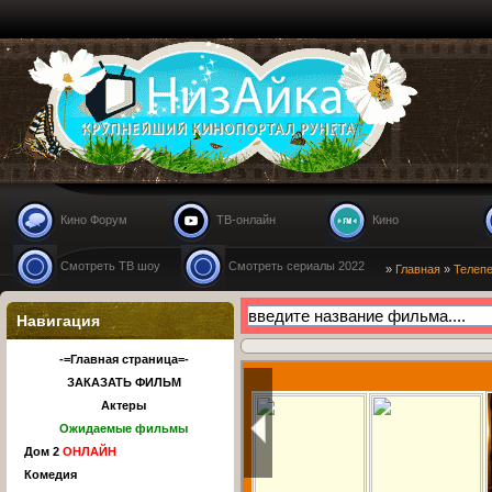
Nizaika.ru
Кино Форум
ТВ-онлайн
Кино
Смотреть ТВ шоу
Смотреть сериалы 2022
»
Главная
»
Телеп
Навигация
-=Главная страница=-
ЗАКАЗАТЬ ФИЛЬМ
Актеры
Ожидаемые фильмы
Дом 2
ОНЛАЙН
Комедия