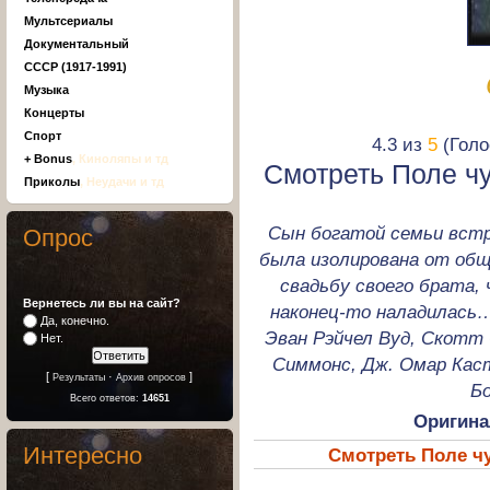
Мультсериалы
Документальный
СССР (1917-1991)
Музыка
Концерты
Спорт
4.3 из
5
(Голо
+ Bonus
, Киноляпы и тд
Смотреть Поле ч
Приколы
, Неудачи и тд
Сын богатой семьи встр
Опрос
была изолирована от общ
свадьбу своего брата,
Вернетесь ли вы на сайт?
наконец-то наладилась…
Да, конечно.
Эван Рэйчел Вуд, Скотт 
Нет.
Симмонс, Дж. Омар Кас
[
·
]
Результаты
Архив опросов
Бо
Всего ответов:
14651
Оригина
Интересно
Смотреть Поле чу