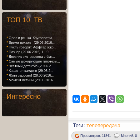
ТОП 10, ТВ
*
Орел и решка. Кругосветка...
*
Время покажет (29.06.2016...
*
Пусть говорят. Аффтар жжо...
*
Познер (29.06.2016) 1 - 9...
*
Дневник экстрасенса с Фат...
*
Самые шокирующие гипотезы...
*
Честный детектив (29.06.2...
*
Касается каждого (29.06.2...
*
Жить здорово! (28.06.2016...
*
Момент истины (29.06.2016...
Интересно
Теги:
телепередача
Просмотров: 11841
Мнений: 0